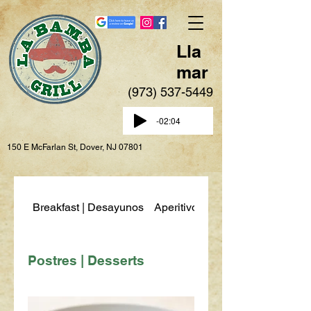
Lla
mar
(973) 537-5449
-02:04
150 E McFarlan St, Dover, NJ 07801
Breakfast | Desayunos
Aperitivos | Appetizers
Postres | Desserts